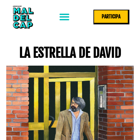
Ir
al
PARTICIPA
contenido
NOS HAN VISITADO
COMO LLEGAR
LA ESTRELLA DE DAVID