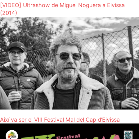
[VIDEO] Ultrashow de Miguel Noguera a Eivissa
(2014)
Així va ser el VIII Festival Mal del Cap d’Eivissa