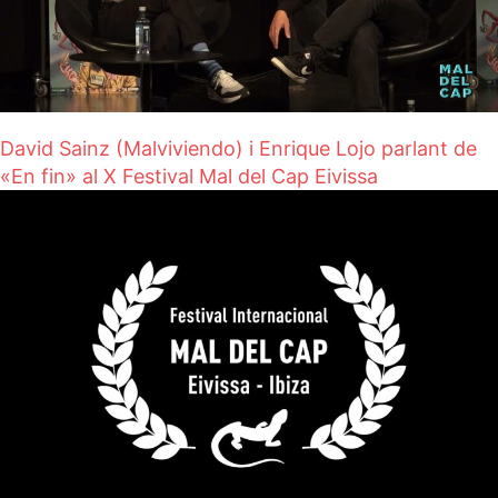
David Sainz (Malviviendo) i Enrique Lojo parlant de
«En fin» al X Festival Mal del Cap Eivissa