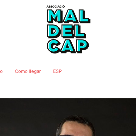
do
Como llegar
ESP