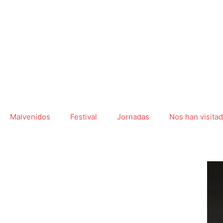
Ir
al
contenido
Malvenidos
Festival
Jornadas
Nos han visita