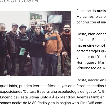
El conocido
críti
Multicines Ibiza 
continu con el in
Costa, bien conoci
décadas. En esta 
hacer cine (o no)
cortometrajes que
ganador del Youth
Hormiguero’ Marro
Vídeobosco de M
Costa, nacido en 
que Habla’, pueden leerse críticas suyas en diferentes medios n
exposiciones ‘Cultura Basura: una espeleología del gusto’, ‘J. 
Encendida), ésta última junto a Álex Mendíbil. Además también 
somos nadie’ de M.80 Radio y en la página web Cine365.com.