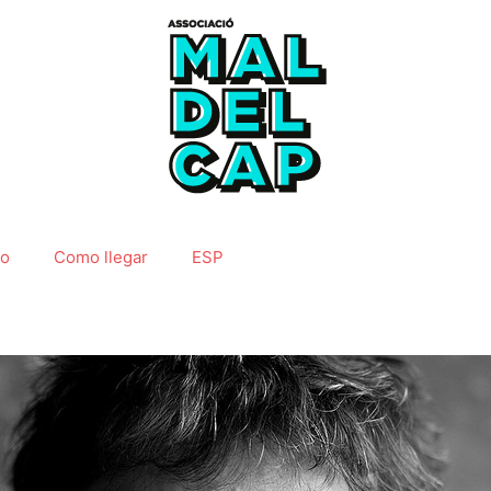
do
Como llegar
ESP