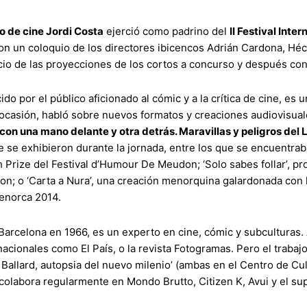
co de cine Jordi Costa
ejerció como padrino del
II Festival Int
con un coloquio de los directores ibicencos Adrián Cardona, Héc
icio de las proyecciones de los cortos a concurso y después con
do por el público aficionado al cómic y a la crítica de cine, es
ocasión, habló sobre nuevos formatos y creaciones audiovisuales
 con una mano delante y otra detrás. Maravillas y peligros del
 se exhibieron durante la jornada, entre los que se encuentra
 Prize del Festival d’Humour De Meudon; ‘Solo sabes follar’, p
n; o ‘Carta a Nura’, una creación menorquina galardonada con lo
enorca 2014.
Barcelona en 1966, es un experto en cine, cómic y subculturas. 
acionales como El País, o la revista Fotogramas. Pero el trabajo
G. Ballard, autopsia del nuevo milenio’ (ambas en el Centro de C
colabora regularmente en Mondo Brutto, Citizen K, Avui y el su