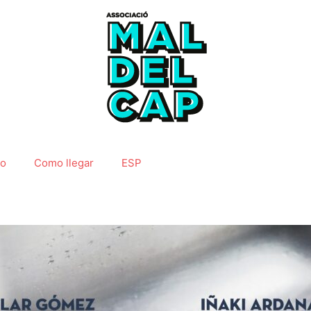
do
Como llegar
ESP