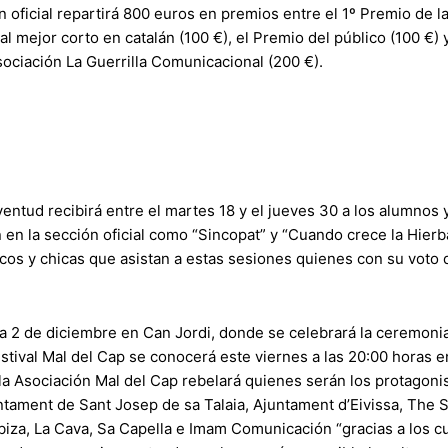
ón oficial repartirá 800 euros en premios entre el 1º Premio de l
 al mejor corto en catalán (100 €), el Premio del público (100 €)
sociación La Guerrilla Comunicacional (200 €).
uventud recibirá entre el martes 18 y el jueves 30 a los alumno
 en la sección oficial como “Sincopat” y “Cuando crece la Hier
icos y chicas que asistan a estas sesiones quienes con su voto 
a 2 de diciembre en Can Jordi, donde se celebrará la ceremonia
estival Mal del Cap se conocerá este viernes a las 20:00 horas 
 la Asociación Mal del Cap rebelará quienes serán los protagoni
untament de Sant Josep de sa Talaia, Ajuntament d’Eivissa, The 
Ibiza, La Cava, Sa Capella e Imam Comunicación “gracias a los c