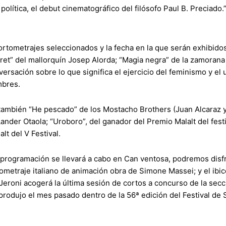
 política, el debut cinematográfico del filósofo Paul B. Preciado.
cortometrajes seleccionados y la fecha en la que serán exhibidos
et” del mallorquín Josep Alorda; “Magia negra” de la zamoran
ersación sobre lo que significa el ejercicio del feminismo y el
mbres.
ambién “He pescado” de los Mostacho Brothers (Juan Alcaraz y 
ander Otaola; “Uroboro”, del ganador del Premio Malalt del festi
lt del V Festival.
la programación se llevará a cabo en Can ventosa, podremos disf
ortometraje italiano de animación obra de Simone Massei; y el ib
 Jeroni acogerá la última sesión de cortos a concurso de la secci
 produjo el mes pasado dentro de la 56ª edición del Festival de