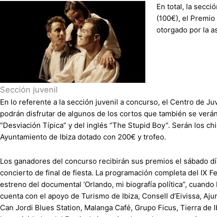
En total, la secci
(100€), el Premio
otorgado por la a
Sección juvenil
En lo referente a la sección juvenil a concurso, el Centro de J
podrán disfrutar de algunos de los cortos que también se verán
“Desviación Típica” y del inglés “The Stupid Boy”. Serán los ch
Ayuntamiento de Ibiza dotado con 200€ y trofeo.
Los ganadores del concurso recibirán sus premios el sábado dí
concierto de final de fiesta. La programación completa del IX F
estreno del documental ‘Orlando, mi biografía política”, cuando
cuenta con el apoyo de Turismo de Ibiza, Consell d’Eivissa, Aj
Can Jordi Blues Station, Malanga Café, Grupo Ficus, Tierra de 