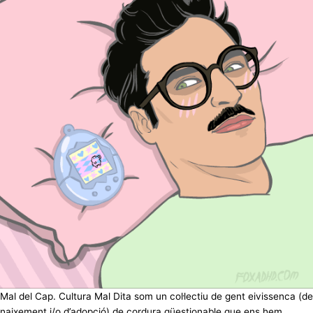
Mal del Cap. Cultura Mal Dita som un col·lectiu de gent eivissenca (de
naixement i/o d’adopció) de cordura qüestionable que ens hem