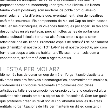
proposat apropar el moderneig underground a Eivissa. Els illencs
també volem postureig, som moderns de poble com qualsevol
peninsular, amb la diferència que, eventualment, algú de nosaltres
està més «murenu». Els components de Mal del Cap no tenim passes
VIPS en les discoteques, ni vivendes turístiques per llogar i ni tan sols
descomptes en els rentacar, però sí moltes ganes de portar una
oferta cultural i d’oci alternativa als tòpics amb els quals solen
relacionar-nos als illencs. Promoure espais de reflexió i de pensament
que dinamitzin el nostre oci TOT L’ANY és el nostre objectiu, així com
fer-ne partíceps a tots els habitants d’Eivissa, no tan sols com a
espectadors, sinó també com a agents actius.
LLEST/A PER MOLAR?
Idò només has de donar un cop de mà en l’organització d’activitats
diverses com ara festivals cinematogràfics, esdeveniments musicals,
conferències i col·loquis relacionats amb diverses disciplines
artístiques, tallers de promoció i de creació cultural o qualsevol altra
activitat relacionada amb els objectius de l’associació. Som tan guais
que pretenem crear un teixit social i col·laboratiu amb les diverses
entitats i organitzacions de l’illa per mantenir un diàleg constant i