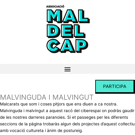
Vés
al
contingut
PARTICIPA
MALVINGUDA I MALVINGUT
Malcarats que som i coses pitjors que ens diuen a ca nostra.
Malvinguda i malvingut a aquest racó del ciberespai on podràs gaudir
de les nostres darreres paranoies. Si et passeges per les diferents
seccions de la pàgina trobaràs algun dels projectes d’aquest col·lectiu
amb vocació cultureta i ànim de postureig.