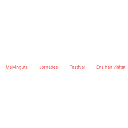
Vés
al
contingut
Malvinguts
Jornades
Festival
Ens han visitat