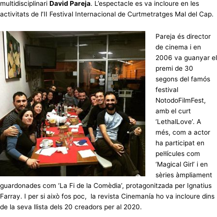
multidisciplinari
David Pareja
. L’espectacle es va incloure en les
activitats de l’II Festival Internacional de Curtmetratges Mal del Cap.
Pareja és director
de cinema i en
2006 va guanyar el
premi de 30
segons del famós
festival
NotodoFilmFest,
amb el curt
‘LethalLove’. A
més, com a actor
ha participat en
pel·lícules com
‘Magical Girl’ i en
sèries àmpliament
guardonades com ‘La Fi de la Comèdia’, protagonitzada per Ignatius
Farray. I per si això fos poc, la revista Cinemanía ho va incloure dins
de la seva llista dels 20 creadors per al 2020.