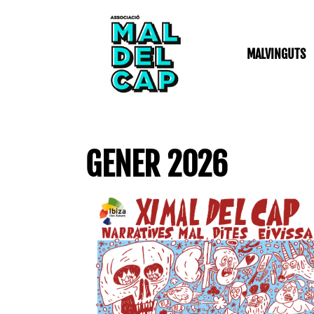
Vés
al
contingut
MALVINGUTS
GENER 2026